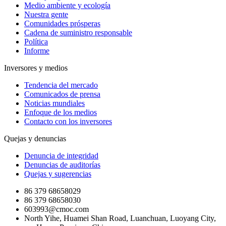
Medio ambiente y ecología
Nuestra gente
Comunidades prósperas
Cadena de suministro responsable
Política
Informe
Inversores y medios
Tendencia del mercado
Comunicados de prensa
Noticias mundiales
Enfoque de los medios
Contacto con los inversores
Quejas y denuncias
Denuncia de integridad
Denuncias de auditorías
Quejas y sugerencias
86 379 68658029
86 379 68658030
603993@cmoc.com
North Yihe, Huamei Shan Road, Luanchuan, Luoyang City,