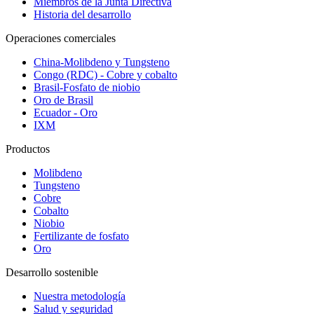
Miembros de la Junta Directiva
Historia del desarrollo
Operaciones comerciales
China-Molibdeno y Tungsteno
Congo (RDC) - Cobre y cobalto
Brasil-Fosfato de niobio
Oro de Brasil
Ecuador - Oro
IXM
Productos
Molibdeno
Tungsteno
Cobre
Cobalto
Niobio
Fertilizante de fosfato
Oro
Desarrollo sostenible
Nuestra metodología
Salud y seguridad