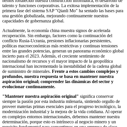
hemos fortalecido nuestra construcción informática, el desarrollo de
talento y funciones corporativas. La exitosa implementación de la
primera fase del sistema SAP "Qianli Mo" ha sentado las bases para
una gestión globalizada, mejorando continuamente nuestras
capacidades de gobernanza global.
Actualmente, la economía china muestra signos de acelerada
recuperación. Sin embargo, factores como la continuación del
conflicto Rusia-Ucrania, presiones inflacionarias persistentes,
políticas macroeconómicas más restrictivas y continuas tensiones
entre las grandes potencias, generan un panorama económico global
incierto para el 2023. Además, el creciente sentimiento de
nacionalismo de recursos y el mayor impacto de la geopolítica
internacional han incrementado la inestabilidad de la cadena global
de suministro de minerales.
Frente a estos cambios complejos y
profundos, nuestra respuesta se basa en mantener nuestra
aspiración original; comprender las dinámicas del sector y
evolucionar continuamente
.
"Mantener nuestra aspiración original"
significa conservar
siempre la pasión por esta industria milenaria, sintiendo orgullo de
proveer materias primas esenciales para el progreso tecnológico, la
modernización industrial y la mejora de la vida cotidiana. Al operar
en complejos entornos internacionales, debemos mantener nuestra
determinación, porque esto es intrínseco al negocio minero y un
requisito fundamental para convertirnos en una empresa de clase