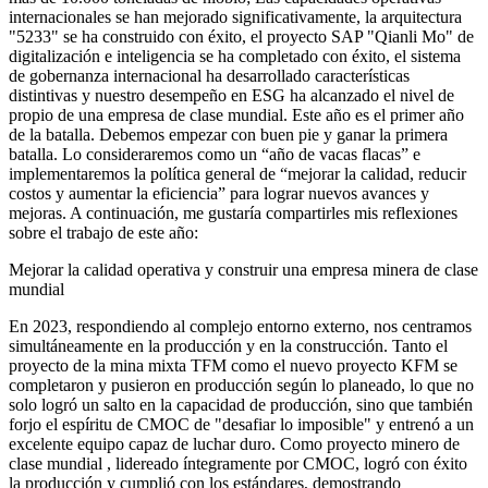
internacionales se han mejorado significativamente, la arquitectura
"5233" se ha construido con éxito, el proyecto SAP "Qianli Mo" de
digitalización e inteligencia se ha completado con éxito, el sistema
de gobernanza internacional ha desarrollado características
distintivas y nuestro desempeño en ESG ha alcanzado el nivel de
propio de una empresa de clase mundial. Este año es el primer año
de la batalla. Debemos empezar con buen pie y ganar la primera
batalla. Lo consideraremos como un “año de vacas flacas” e
implementaremos la política general de “mejorar la calidad, reducir
costos y aumentar la eficiencia” para lograr nuevos avances y
mejoras. A continuación, me gustaría compartirles mis reflexiones
sobre el trabajo de este año:
Mejorar la calidad operativa y construir una empresa minera de clase
mundial
En 2023, respondiendo al complejo entorno externo, nos centramos
simultáneamente en la producción y en la construcción. Tanto el
proyecto de la mina mixta TFM como el nuevo proyecto KFM se
completaron y pusieron en producción según lo planeado, lo que no
solo logró un salto en la capacidad de producción, sino que también
forjo el espíritu de CMOC de "desafiar lo imposible" y entrenó a un
excelente equipo capaz de luchar duro. Como proyecto minero de
clase mundial , lidereado íntegramente por CMOC, logró con éxito
la producción y cumplió con los estándares, demostrando