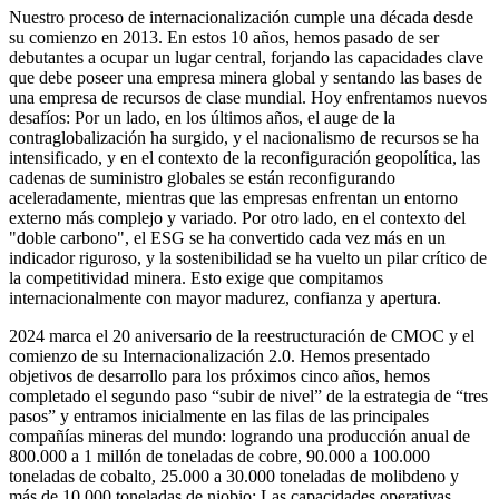
Nuestro proceso de internacionalización cumple una década desde
su comienzo en 2013. En estos 10 años, hemos pasado de ser
debutantes a ocupar un lugar central, forjando las capacidades clave
que debe poseer una empresa minera global y sentando las bases de
una empresa de recursos de clase mundial. Hoy enfrentamos nuevos
desafíos: Por un lado, en los últimos años, el auge de la
contraglobalización ha surgido, y el nacionalismo de recursos se ha
intensificado, y en el contexto de la reconfiguración geopolítica, las
cadenas de suministro globales se están reconfigurando
aceleradamente, mientras que las empresas enfrentan un entorno
externo más complejo y variado. Por otro lado, en el contexto del
"doble carbono", el ESG se ha convertido cada vez más en un
indicador riguroso, y la sostenibilidad se ha vuelto un pilar crítico de
la competitividad minera. Esto exige que compitamos
internacionalmente con mayor madurez, confianza y apertura.
2024 marca el 20 aniversario de la reestructuración de CMOC y el
comienzo de su Internacionalización 2.0. Hemos presentado
objetivos de desarrollo para los próximos cinco años, hemos
completado el segundo paso “subir de nivel” de la estrategia de “tres
pasos” y entramos inicialmente en las filas de las principales
compañías mineras del mundo: logrando una producción anual de
800.000 a 1 millón de toneladas de cobre, 90.000 a 100.000
toneladas de cobalto, 25.000 a 30.000 toneladas de molibdeno y
más de 10.000 toneladas de niobio; Las capacidades operativas