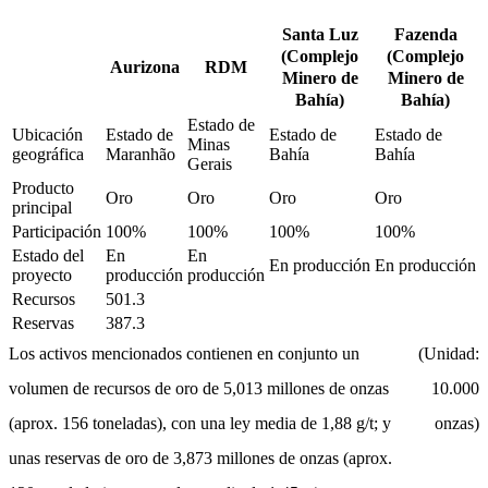
Santa Luz
Fazenda
(Complejo
(Complejo
Aurizona
RDM
Minero de
Minero de
Bahía)
Bahía)
Estado de
Ubicación
Estado de
Estado de
Estado de
Minas
geográfica
Maranhão
Bahía
Bahía
Gerais
Producto
Oro
Oro
Oro
Oro
principal
Participación
100%
100%
100%
100%
Estado del
En
En
En producción
En producción
proyecto
producción
producción
Recursos
501.3
Reservas
387.3
Los activos mencionados contienen en conjunto un
(Unidad:
volumen de recursos de oro de 5,013 millones de onzas
10.000
(aprox. 156 toneladas), con una ley media de 1,88 g/t; y
onzas)
unas reservas de oro de 3,873 millones de onzas (aprox.