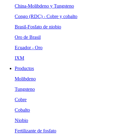
China-Molibdeno y Tungsteno
Congo (RDC) - Cobre y cobalto
Brasil-Fosfato de niobio
Oro de Brasil
Ecuador - Oro
IXM
Productos
Molibdeno
Tungsteno
Cobre
Cobalto
Niobio
Fertilizante de fosfato