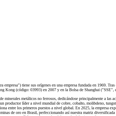
empresa") tiene sus orígenes en una empresa fundada en ​​1969​​. Tras dos
ng​​ (código: ​​03993​​) en ​​2007​​ y en la ​​Bolsa de Shanghai​​ ("SSE", códi
de minerales metálicos no ferrosos, dedicándose principalmente a las a
 productor líder a nivel mundial de cobre, cobalto, molibdeno, tungsten
ona entre los primeros puestos a nivel global. En 2025, la empresa exp
inas de oro en Brasil, perfeccionando así nuestra matriz diversificada 