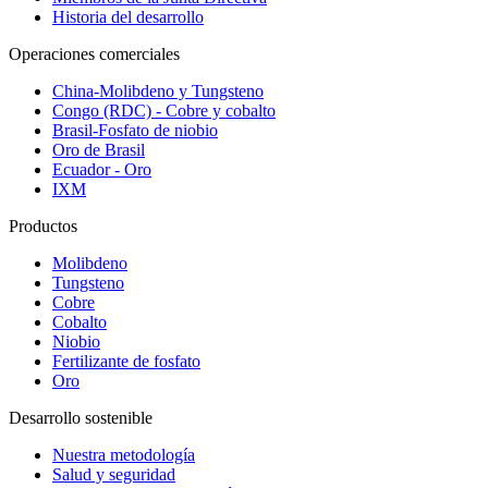
Historia del desarrollo
Operaciones comerciales
China-Molibdeno y Tungsteno
Congo (RDC) - Cobre y cobalto
Brasil-Fosfato de niobio
Oro de Brasil
Ecuador - Oro
IXM
Productos
Molibdeno
Tungsteno
Cobre
Cobalto
Niobio
Fertilizante de fosfato
Oro
Desarrollo sostenible
Nuestra metodología
Salud y seguridad