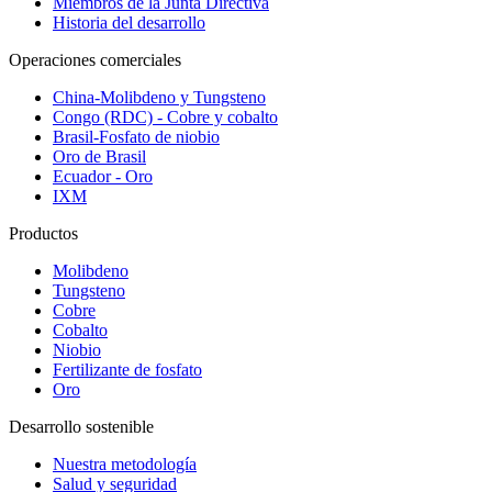
Miembros de la Junta Directiva
Historia del desarrollo
Operaciones comerciales
China-Molibdeno y Tungsteno
Congo (RDC) - Cobre y cobalto
Brasil-Fosfato de niobio
Oro de Brasil
Ecuador - Oro
IXM
Productos
Molibdeno
Tungsteno
Cobre
Cobalto
Niobio
Fertilizante de fosfato
Oro
Desarrollo sostenible
Nuestra metodología
Salud y seguridad